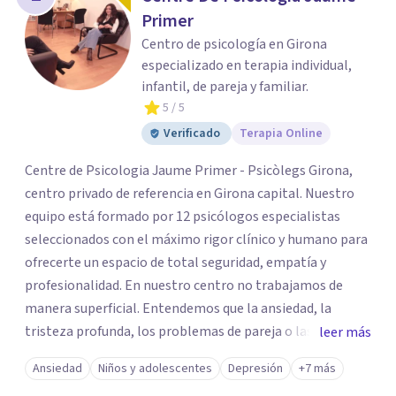
Primer
Centro de psicología en Girona
especializado en terapia individual,
infantil, de pareja y familiar.
5
/ 5
Verificado
Terapia Online
Centre de Psicologia Jaume Primer - Psicòlegs Girona,
centro privado de referencia en Girona capital. Nuestro
equipo está formado por 12 psicólogos especialistas
seleccionados con el máximo rigor clínico y humano para
ofrecerte un espacio de total seguridad, empatía y
profesionalidad. En nuestro centro no trabajamos de
manera superficial. Entendemos que la ansiedad, la
tristeza profunda, los problemas de pareja o las
leer más
dificultades de regulación emocional son solo la "punta
Ansiedad
Niños y adolescentes
Depresión
+7 más
del iceberg" de heridas, necesidades o patrones que piden