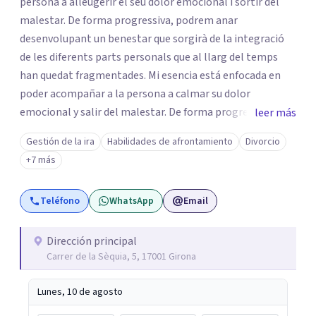
persona a alleugerir el seu dolor emocional i sortir del
malestar. De forma progressiva, podrem anar
desenvolupant un benestar que sorgirà de la integració
de les diferents parts personals que al llarg del temps
han quedat fragmentades. Mi esencia está enfocada en
poder acompañar a la persona a calmar su dolor
emocional y salir del malestar. De forma progresiva,
leer más
podremos ir desarrollando un bienestar que surgirá de la
Gestión de la ira
Habilidades de afrontamiento
Divorcio
integración de las diferentes partes de la persona que a lo
+7 más
largo del tiempo han quedado fragmentadas.
Teléfono
WhatsApp
Email
Dirección principal
Carrer de la Sèquia, 5, 17001 Girona
Lunes, 10 de agosto