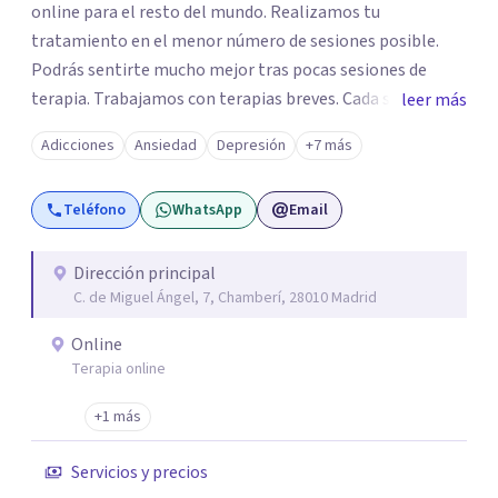
online para el resto del mundo. Realizamos tu
tratamiento en el menor número de sesiones posible.
Podrás sentirte mucho mejor tras pocas sesiones de
terapia. Trabajamos con terapias breves. Cada sesión de
leer más
terapia te resultará de utilidad y te ayudará a conseguir
Adicciones
Ansiedad
Depresión
+7 más
tus objetivos. Entre nuestras especialidades destaca la
terapia de pareja y sexual, así como el tratamiento de
Teléfono
WhatsApp
Email
problemas emocionales, obsesiones, ansiedad , estrés,
duelos, insomnio y depresión, entre otros. Contamos
además con un servicio de hipnosis regresiva para el
Dirección principal
C. de Miguel Ángel, 7, Chamberí, 28010 Madrid
trabajo de "Terapia del Alma".
Online
Terapia online
+1 más
Servicios y precios