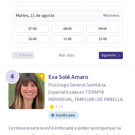
Martes, 11 de agosto
Más horas
07:00
08:00
09:00
10:00
11:00
12:00
Más días
Anterior
Siguiente
4
Eva Solé Amaro
Psicòloga General Sanitària.
Especialitzada en TERÀPIA
INDIVIDUAL, FAMILIAR i DE PARELLA.
5
/ 5
Verificado
La meva essència està enfocada a poder acompanyar la