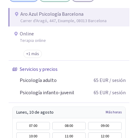
mejorar en cualquier ámbito de tu vida. Como psicóloga,
mi trato es cercano, sin juicios y adaptado a cada persona.
Aro Azul Psicología Barcelona
Carrer d'Aragó, 447, Eixample, 08013 Barcelona
Mi compromiso en consulta es ofrecerte un espacio
seguro y confidencial donde puedas explorar, crecer y
Online
transformarte en positivo, fortaleciendo tu autoestima y
Terapia online
tu autoconocimiento personal.
+1 más
Servicios y precios
Psicología adulto
65
EUR
/ sesión
Psicología infanto-juvenil
65
EUR
/ sesión
Lunes, 10 de agosto
Más horas
07:00
08:00
09:00
10:00
11:00
12:00