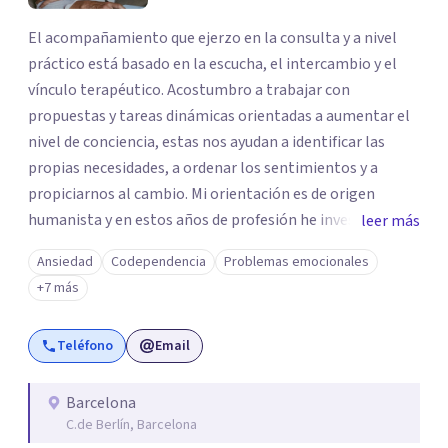
El acompañamiento que ejerzo en la consulta y a nivel
práctico está basado en la escucha, el intercambio y el
vínculo terapéutico. Acostumbro a trabajar con
propuestas y tareas dinámicas orientadas a aumentar el
nivel de conciencia, estas nos ayudan a identificar las
propias necesidades, a ordenar los sentimientos y a
propiciarnos al cambio. Mi orientación es de origen
humanista y en estos años de profesión he investigado y
leer más
conocido diferentes técnicas y herramientas de trabajo.
Ansiedad
Codependencia
Problemas emocionales
Métodos terapéuticos que perciben al ser humano como
+7 más
su totalidad: psique, cuerpo y emoción, para mejorar el
estado interno de las personas y conseguir estar en la
Teléfono
Email
vida de una forma más plena.
Barcelona
C.de Berlín, Barcelona