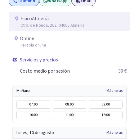
Teléfono
WhatsApp
Email
inicialmente realizaremos una adecuada evaluación para
conseguir un tratamiento individualizado y
personalizado. Utilizo diferentes técnicas psicológicas
PsicoAlmería
Ctra. de Ronda, 202, 04005 Almería
aunque mi especialidad es la hipnosis clínica, como
técnica útil en las terapias psicológicas aumentando su
Online
eficacia, reduciendo el tiempo de tratamiento y
Terapia online
consiguiendo cambios positivos desde la primera sesión.
¿Tienes dudas de cómo enfocaré tu problema o situación?
Servicios y precios
Contáctame y te informaré con mucho gusto. Es el
Costo medio por sesión
30 €
momento de dar el paso a una nueva etapa en tu vida.
Mañana
Más horas
07:00
08:00
09:00
10:00
11:00
12:00
Lunes, 10 de agosto
Más horas