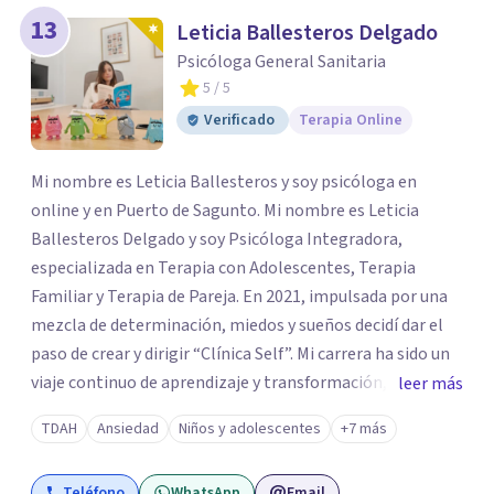
13
Leticia Ballesteros Delgado
Psicóloga General Sanitaria
5
/ 5
Verificado
Terapia Online
Mi nombre es Leticia Ballesteros y soy psicóloga en
online y en Puerto de Sagunto. Mi nombre es Leticia
Ballesteros Delgado y soy Psicóloga Integradora,
especializada en Terapia con Adolescentes, Terapia
Familiar y Terapia de Pareja. En 2021, impulsada por una
mezcla de determinación, miedos y sueños decidí dar el
paso de crear y dirigir “Clínica Self”. Mi carrera ha sido un
viaje continuo de aprendizaje y transformación,
leer más
moldeado por másters, especializaciones y experiencias
TDAH
Ansiedad
Niños y adolescentes
+7 más
que han reafirmado mi verdadera vocación: acompañar a
familias y adolescentes en sus momentos más cruciales,
Teléfono
WhatsApp
Email