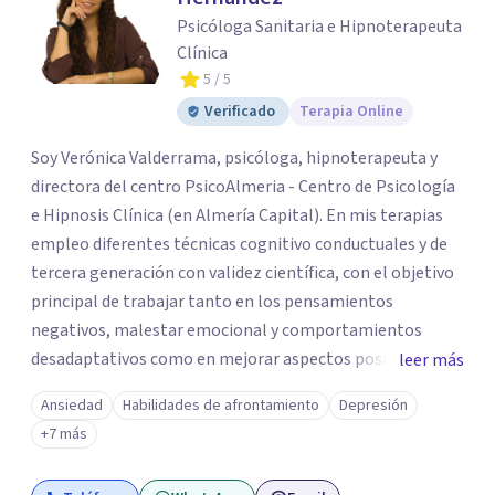
Psicóloga Sanitaria e Hipnoterapeuta
Clínica
5
/ 5
Verificado
Terapia Online
Soy Verónica Valderrama, psicóloga, hipnoterapeuta y
directora del centro PsicoAlmeria - Centro de Psicología
e Hipnosis Clínica (en Almería Capital). En mis terapias
empleo diferentes técnicas cognitivo conductuales y de
tercera generación con validez científica, con el objetivo
principal de trabajar tanto en los pensamientos
negativos, malestar emocional y comportamientos
desadaptativos como en mejorar aspectos positivos,
leer más
habilidades y desarrollo personal. ¡Tus objetivos son los
Ansiedad
Habilidades de afrontamiento
Depresión
míos y juntos los alcanzaremos!. Mi objetivo principal es
+7 más
que consigas el bienestar y equilibrio que buscas, siendo
consciente de que cada persona es diferente y por ello