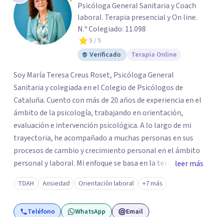
Psicóloga General Sanitaria y Coach
laboral. Terapia presencial y On line.
N.º Colegiado: 11.098
5
/ 5
Verificado
Terapia Online
Soy María Teresa Creus Roset, Psicóloga General
Sanitaria y colegiada en el Colegio de Psicólogos de
Cataluña. Cuento con más de 20 años de experiencia en el
ámbito de la psicología, trabajando en orientación,
evaluación e intervención psicológica. A lo largo de mi
trayectoria, he acompañado a muchas personas en sus
procesos de cambio y crecimiento personal en el ámbito
personal y laboral. Mi enfoque se basa en la terapia
leer más
cognitivo-conductual e integral, aplicando metodologías
TDAH
Ansiedad
Orientación laboral
+7 más
y técnicas respaldadas por la evidencia científica. En
sesión, además de escuchar, te proporciono
Teléfono
WhatsApp
Email
herramientas prácticas y efectivas para que puedas