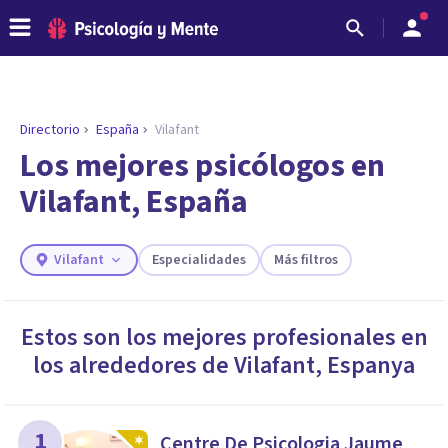
Directorio
España
Vilafant
ENCONTRAR MI TERAPEUTA
¿Necesitas ayuda para encontrar el
Los mejores psicólogos en
psicólogo adecuado?
Vilafant, España
Responde a unas breves preguntas y te ofreceremos
los profesionales que más se ajustan a tus
necesidades.
Vilafant
Especialidades
Más filtros
Responder cuestionario
Estos son los mejores profesionales en
los alrededores de
Vilafant
,
Espanya
1
Centre De Psicologia Jaume