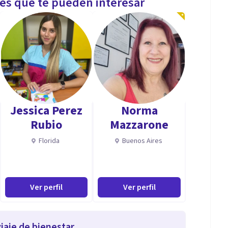
les que te pueden interesar
Jessica Perez
Norma
Rubio
Mazzarone
Florida
Buenos Aires
Ver perfil
Ver perfil
iaje de bienestar