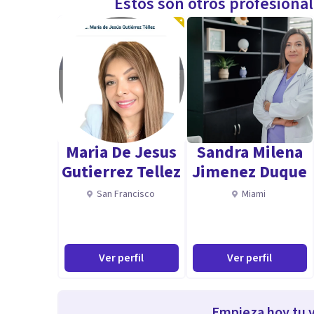
Estos son otros profesiona
Maria De Jesus
Sandra Milena
Gutierrez Tellez
Jimenez Duque
San Francisco
Miami
Ver perfil
Ver perfil
Empieza hoy tu v