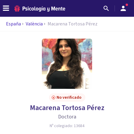
España
València
Macarena Tortosa Pérez
No verificado
Macarena Tortosa Pérez
Doctora
Nº colegiado:
13684