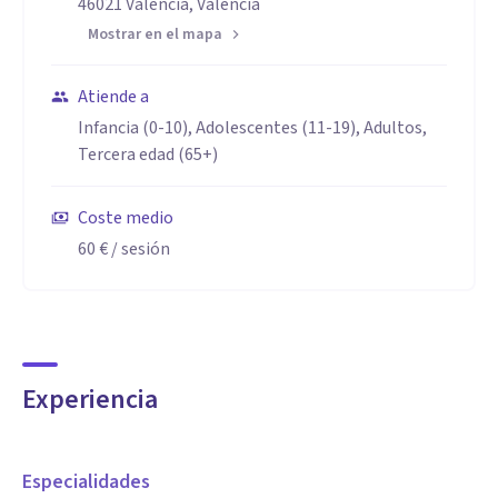
46021 València, Valencia
problemática gracias a mi formación y a mi predisposición
Mostrar en el mapa
al trabajo.
Atiende a
Infancia (0-10), Adolescentes (11-19), Adultos,
Tercera edad (65+)
Coste medio
60 €
/ sesión
Experiencia
Especialidades