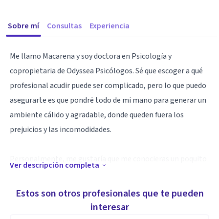
Sobre mí
Consultas
Experiencia
Me llamo Macarena y soy doctora en Psicología y
copropietaria de Odyssea Psicólogos. Sé que escoger a qué
profesional acudir puede ser complicado, pero lo que puedo
asegurarte es que pondré todo de mi mano para generar un
ambiente cálido y agradable, donde queden fuera los
prejuicios y las incomodidades.
Personalmente, me gustaría que me conocieras un poquito
Ver descripción completa
más. Me llamo Macarena Tortosa y soy doctora en
psicología, psicóloga general sanitaria y forense, miembro
Estos son otros profesionales que te pueden
del Listado Oficial de Peritos Forenses del Colegio Oficial de
interesar
Psicólogos.