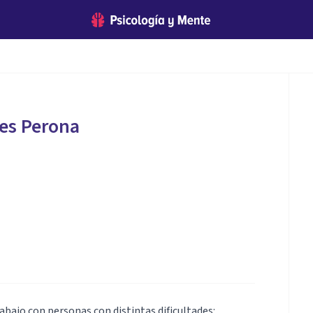
es Perona
abajo con personas con distintas dificultades: