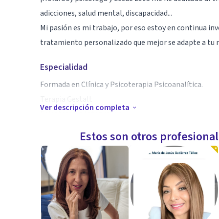
adicciones, salud mental, discapacidad...
Mi pasión es mi trabajo, por eso estoy en continua inv
tratamiento personalizado que mejor se adapte a tu 
Especialidad
Formada en Clínica y Psicoterapia Psicoanalítica.
Terapia Gestalt
Ver descripción completa
Psicoterapia Integrativa
Técnicas corporales aplicadas a la psicología
Estos son otros profesiona
Especialista en Duelo
Especialista en carácter y personalidad
Aptitudes
Psicología online
Terapia para adultos