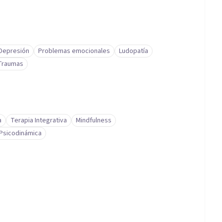
Depresión
Problemas emocionales
Ludopatía
Traumas
a
Terapia Integrativa
Mindfulness
 Psicodinámica