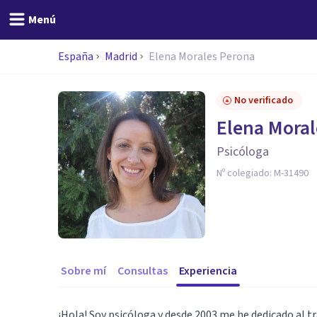
Menú
España
Madrid
Elena Morales Perona
No verificado
Elena Moral
Psicóloga
Nº colegiado:
M-31490
Sobre mí
Consultas
Experiencia
¡Hola! Soy psicóloga y desde 2003 me he dedicado al tr