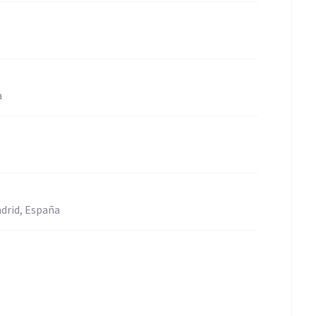
a
adrid, España