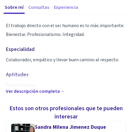
Sobre mí
Consultas
Experiencia
El trabajo directo con el ser humano es lo más importante.
Bienestar. Profesionalismo. Integridad.
Especialidad
Colaborador, empático y llevar buen camino al respecto.
Aptitudes
Especialidades:
Ver descripción completa
Terapia individual y de pareja.
Psicología deportiva.
Estos son otros profesionales que te pueden
Orientación vocacional y laboral.
interesar
Habilidades sociales.
Sandra Milena Jimenez Duque
Autoestima y ansiedad.