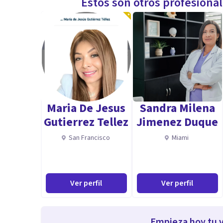
Estos son otros profesiona
Maria De Jesus
Sandra Milena
Gutierrez Tellez
Jimenez Duque
San Francisco
Miami
Ver perfil
Ver perfil
Empieza hoy tu v