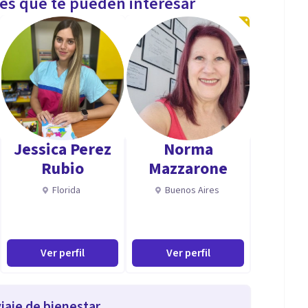
les que te pueden interesar
Jessica Perez
Norma
Rubio
Mazzarone
Florida
Buenos Aires
Ver perfil
Ver perfil
iaje de bienestar