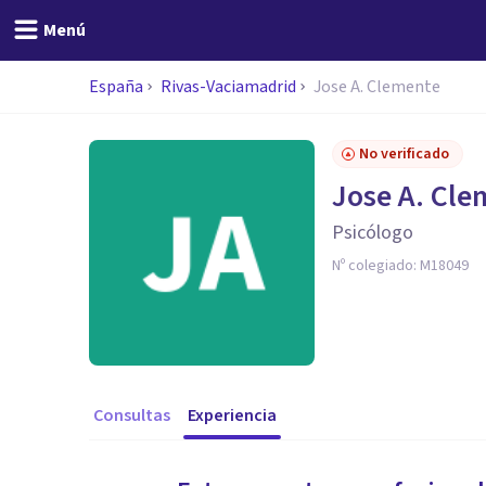
Menú
España
Rivas-Vaciamadrid
Jose A. Clemente
No verificado
Jose A. Cl
Psicólogo
Nº colegiado:
M18049
Consultas
Experiencia