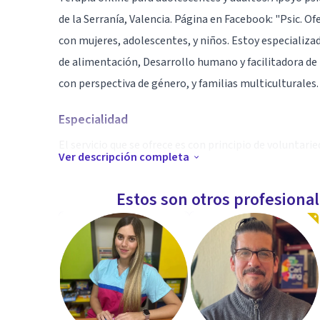
de la Serranía, Valencia. Página en Facebook: "Psic. O
con mujeres, adolescentes, y niños. Estoy especializad
de alimentación, Desarrollo humano y facilitadora d
con perspectiva de género, y familias multiculturales.
Especialidad
El servicio que se ofrece es con principio de voluntarie
Ver descripción completa
Aptitudes
Estos son otros profesiona
Las sesiones se desarrollan utilizando los enfoques qu
persona, según su estadio de ciclo vital, e inquietude
previsión del número citas y precio con descuento o 