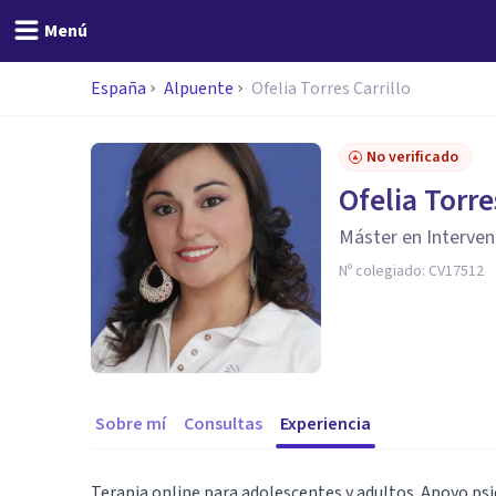
Menú
España
Alpuente
Ofelia Torres Carrillo
No verificado
Ofelia Torre
Máster en Interven
Nº colegiado:
CV17512
Sobre mí
Consultas
Experiencia
Terapia online para adolescentes y adultos. Apoyo ps