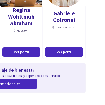
Regina
Gabriele
Wohltmuh
Cotronei
Abraham
San Francisco
Houston
Ver perfil
Ver perfil
iaje de bienestar
icados. Empatía y experiencia a tu servicio.
rofesionales