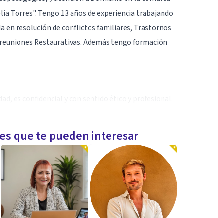
felia Torres". Tengo 13 años de experiencia trabajando
a en resolución de conflictos familiares, Trastornos
e reuniones Restaurativas. Además tengo formación
dad, es confidencial y con sentido ético y profesional.
les que te pueden interesar
e más se adapten a la situación y necesidades de cada
s personales. De antemano a la 1a sesión, se acuerda la
con promoción vigente.