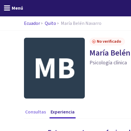
Menú
Ecuador
Quito
María Belén Navarro
No verificado
María Belén
Psicología clínica
Consultas
Experiencia