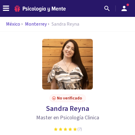
México
Monterrey
Sandra Reyna
No verificado
Sandra Reyna
Master en Psicología Clinica
(
7
)