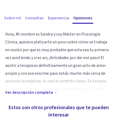
Sobre mí
Consultas
Experiencia
Opiniones
Hola, Mi nombre es Sandra y soy Máster en Psicología
Clinica, quisiera platicarte un poco sobre cómo se trabaja
en sesión por que es muy probable que esta sea tu primera
vez asistiendo y si es asi, ¡felicidades por dar ese paso! El
asistir a terapia es definitivamente un gran acto de amor
propio y con ese enorme paso estás mucho más cerca de
alcanzar tu objetivo, lo cual es sentirte mejor. En terapia
podremos trabajar, emociones, pensamientos, creencias,
Ver descripción completa
conductas, patrones, entre otras muchas cosas. Nos
pondremos objetivos para alcanzar y en conjunto los
Estos son otros profesionales que te pueden
alcanzaremos, este es totalmente tu espacio, yo solo sere
interesar