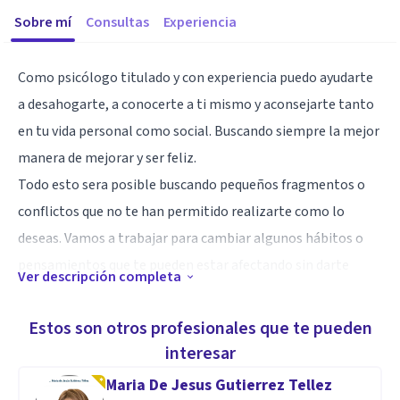
Sobre mí
Consultas
Experiencia
Como psicólogo titulado y con experiencia puedo ayudarte
a desahogarte, a conocerte a ti mismo y aconsejarte tanto
en tu vida personal como social. Buscando siempre la mejor
manera de mejorar y ser feliz.
Todo esto sera posible buscando pequeños fragmentos o
conflictos que no te han permitido realizarte como lo
deseas. Vamos a trabajar para cambiar algunos hábitos o
pensamientos que te pueden estar afectando sin darte
Ver descripción completa
cuenta.
Todos llegamos a necesitar un consejo y que mejor que
Estos son otros profesionales que te pueden
siempre poder contar con alguien que manejará tus
interesar
problemas de manera confidencial y con absoluto respeto.
Maria De Jesus Gutierrez Tellez