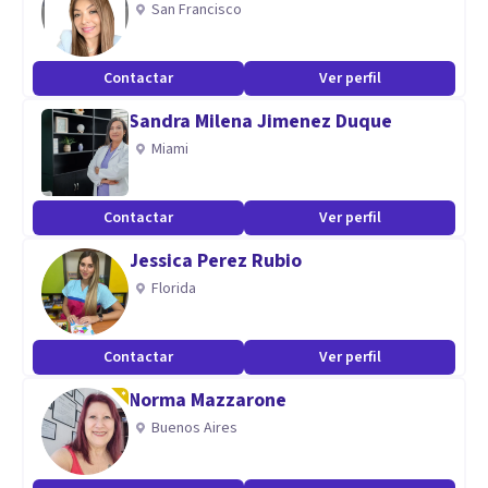
San Francisco
Especialidad
Apertura mental, accesibilidad, Introspección, Habilidades
Contactar
Ver perfil
sociales, empatía y seguridad
Sandra Milena Jimenez Duque
Aptitudes
Miami
Psicología educativa, social, familiar y de pareja.
Contactar
Ver perfil
Jessica Perez Rubio
Florida
Contactar
Ver perfil
Norma Mazzarone
Buenos Aires