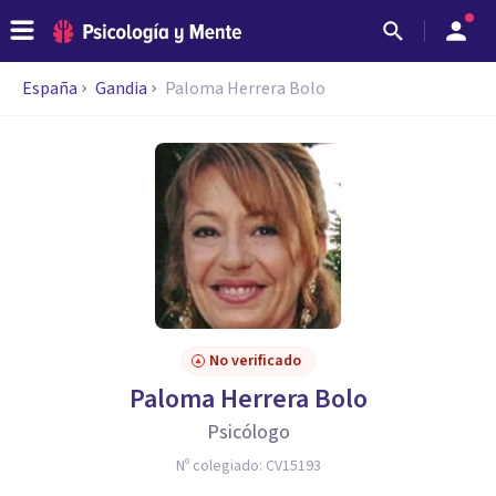
España
Gandia
Paloma Herrera Bolo
No verificado
Paloma Herrera Bolo
Psicólogo
Nº colegiado:
CV15193