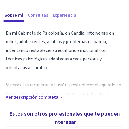
Sobre mí
Consultas
Experiencia
En mi Gabinete de Psicología, en Gandía, intervengo en
niños, adolescentes, adultos y problemas de pareja,
intentando restablecer su equilibrio emocional con
técnicas psicológicas adaptadas a cada persona y
orientadas al cambio.
Si necesitas recuperar la ilusión y restablecer el equibrio en
tu vida, te acompañaré en situaciones complicadas o
Ver descripción completa
momentos en los que necesites apoyo y orientación de un
profesional, proporcionandote las herramientas necesarias
Estos son otros profesionales que te pueden
para que logres alcanzar los objetivos que hayamos
interesar
marcado.