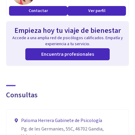
enfoques Psicológicos dentro del contexto social y
Contactar
Ver perfil
educativo, tratando de orientar y resolver los problemas
que interfieren en el bienestar y la salud personal ,
Empieza hoy tu viaje de bienestar
analizando los factores personales y contextuales que
Accede a una amplia red de psicólogos calificados. Empatía y
contribuyen a dicha problemática.
experiencia a tu servicio.
Encuentra profesionales
Consultas
Paloma Herrera Gabinete de Psicología
Pg. de les Germanies, 55C, 46702 Gandia,