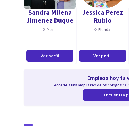
Sandra Milena
Jessica Perez
Conflictos personales
Jimenez Duque
Rubio
Miami
Florida
Depresión
Manejo de la ira
Ver perfil
Ver perfil
Muerte y luto
Empieza hoy tu v
Orientación vocacional
Accede a una amplia red de psicólogos calif
Encuentra p
Pérdidas y duelo
Aptitudes
Escucha activa