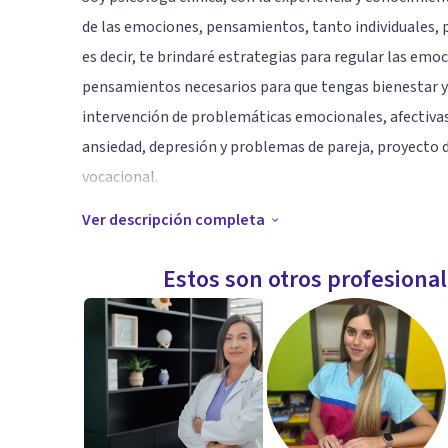
de las emociones, pensamientos, tanto individuales, p
es decir, te brindaré estrategias para regular las emo
pensamientos necesarios para que tengas bienestar y 
intervención de problemáticas emocionales, afectiv
ansiedad, depresión y problemas de pareja, proyecto de
vocacional.
Ver descripción completa
Especialidad
Terapia de pareja
Estos son otros profesiona
Ansiedad
Autoestima
Conflictos de pareja