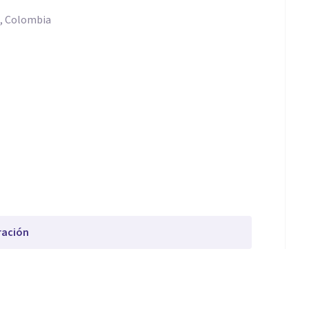
a, Colombia
ración