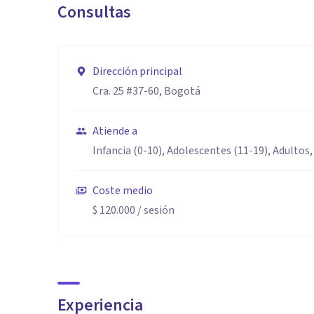
Consultas
Empatia emocional y cognitiva
Expresión emocional
Regulación emocional
Dirección principal
Cra. 25 #37-60, Bogotá
Atiende a
Infancia (0-10), Adolescentes (11-19), Adultos,
Coste medio
$ 120.000
/ sesión
Experiencia