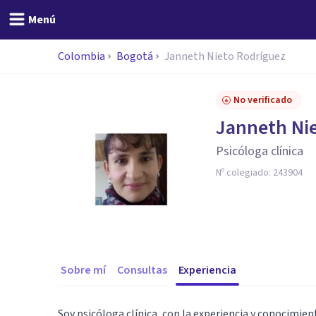
Menú
Colombia
Bogotá
Janneth Nieto Rodríguez
No verificado
Janneth Ni
Psicóloga clínica
Nº colegiado:
243904
Sobre mí
Consultas
Experiencia
Soy psicóloga clínica, con la experiencia y conocimie