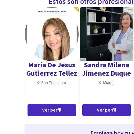
Estos son otros profesiona
Maria De Jesus
Sandra Milena
Gutierrez Tellez
Jimenez Duque
San Francisco
Miami
Ver perfil
Ver perfil
Empieza hoy tu v