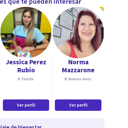
les que te pueden interesar
Jessica Perez
Norma
Rubio
Mazzarone
Florida
Buenos Aires
Ver perfil
Ver perfil
iaje de bienestar