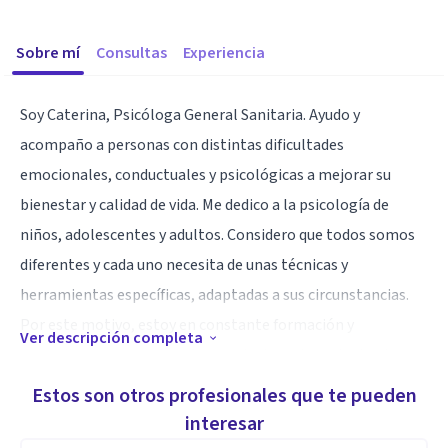
Sobre mí
Consultas
Experiencia
Soy Caterina, Psicóloga General Sanitaria. Ayudo y
acompaño a personas con distintas dificultades
emocionales, conductuales y psicológicas a mejorar su
bienestar y calidad de vida. Me dedico a la psicología de
niños, adolescentes y adultos. Considero que todos somos
diferentes y cada uno necesita de unas técnicas y
herramientas específicas, adaptadas a sus circunstancias.
Por este motivo, estoy en constante formación y
Ver descripción completa
aprendizaje para poder ofrecer a todos mis pacientes los
actuales y más efectivos avances en psicología. Mi
Estos son otros profesionales que te pueden
compromiso es estar cerca de ti para acompañarte y
interesar
guiarte en el proceso de terapia. En un primer momento,