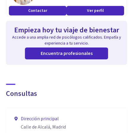
Contactar
Ver perfil
Aptitudes
Estoy especializada en el tratamiento psicológico de niños,
Empieza hoy tu viaje de bienestar
adolescentes, adultos y parejas. Cuento con amplia
Accede a una amplia red de psicólogos calificados. Empatía y
formación de postgrado y experiencia en psicología clínica y
experiencia a tu servicio.
de la salud.
Encuentra profesionales
Consultas
Dirección principal
Calle de Alcalá, Madrid