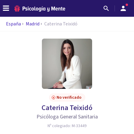
España
Madrid
Caterina Teixidó
No verificado
Caterina Teixidó
Psicóloga General Sanitaria
Nº colegiado:
M-33449