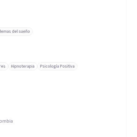
blemas del sueño
res
Hipnoterapia
Psicología Positiva
lombia