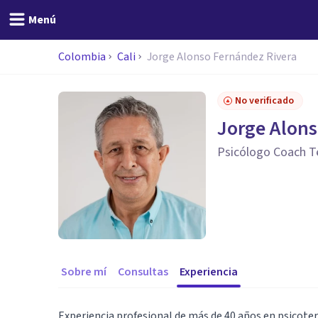
Menú
Colombia
Cali
Jorge Alonso Fernández Rivera
No verificado
Jorge Alons
Psicólogo Coach T
Sobre mí
Consultas
Experiencia
Experiencia profesional de más de 40 años en psicotera