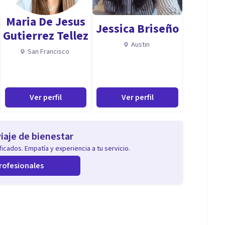
Maria De Jesus
Jessica Briseño
Gutierrez Tellez
Austin
San Francisco
oestima, distimia, T. bipolar…)
Ver perfil
Ver perfil
n corporal( anorexia, bulimia, sobreingesta
iaje de bienestar
icados. Empatía y experiencia a tu servicio.
somnia…)
rofesionales
ar…