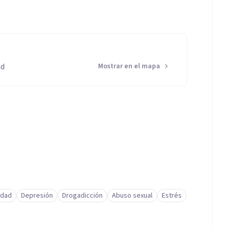
la ira.
id
Mostrar en el mapa
idad
Depresión
Drogadicción
Abuso sexual
Estrés