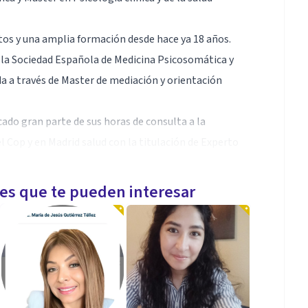
ltos y una amplia formación desde hace ya 18 años.
 la Sociedad Española de Medicina Psicosomática y
da a través de Master de mediación y orientación
cado gran parte de sus horas de consulta a la
l Cop y en Madrid salud con la titulación de Experto
les que te pueden interesar
el año 2007 como un proyecto entusiasta, con el fin
rosidad, calidad y calidez humana. El equipo que
ecedor, colaborativo y completo.
gnitivo Conductual para casos difíciles, obteniendo el