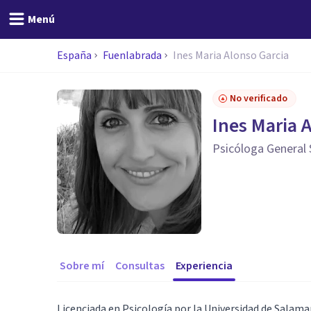
Menú
España
Fuenlabrada
Ines Maria Alonso Garcia
No verificado
Ines Maria 
Psicóloga General 
Sobre mí
Consultas
Experiencia
Licenciada en Psicología por la Universidad de Salaman