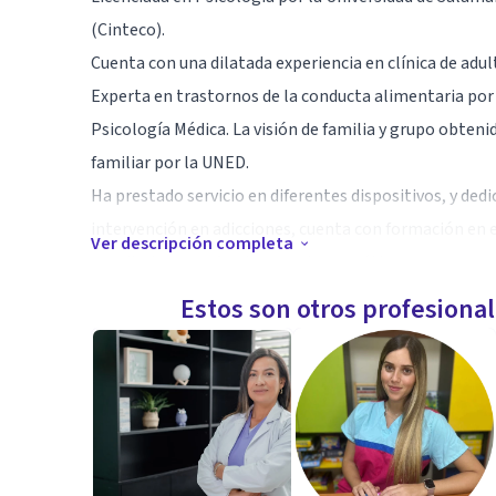
(Cinteco).
Cuenta con una dilatada experiencia en clínica de adu
Experta en trastornos de la conducta alimentaria por
Psicología Médica. La visión de familia y grupo obteni
familiar por la UNED.
Ha prestado servicio en diferentes dispositivos, y dedi
intervención en adicciones, cuenta con formación en e
Ver descripción completa
en adicciones y afecciones psicosomáticas.
Estos son otros profesiona
Directora del centro Imag Psicólogos Fuenlabrada en 
de dar un servicio de terapia psicológica con gran rigu
coordina y con el que trabaja codo con codo es enriqu
En 2011, participa en las Jornadas Ipsia de Terapia Co