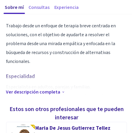
Sobre mí
Consultas
Experiencia
Trabajo desde un enfoque de terapia breve centrada en
soluciones, con el objetivo de ayudarte a resolver el
problema desde una mirada empática y enfocada en la
búsqueda de recursos y construcción de alternativas
funcionales.
Especialidad
Especialista en adultos, parejas y familias.
Ver descripción completa
Orientación vocacional y trabajo con adolescentes.
Terapia online y presencial.
Estos son otros profesionales que te pueden
interesar
Aptitudes
Maria De Jesus Gutierrez Tellez
Psicoterapeuta individual, de pareja y familiar. Orientación