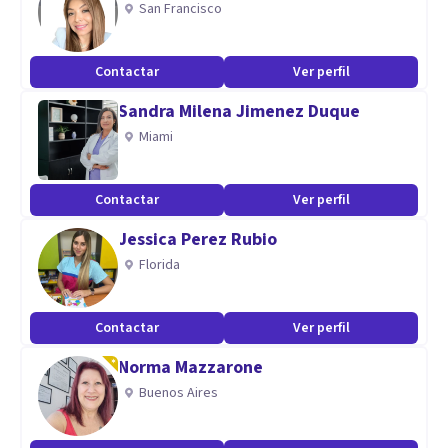
San Francisco
vocacional. Consultoría en RRHH. Docencia a nivel
licenciatura y posgrado. Ponente en cursos, talleres y
Contactar
Ver perfil
conferencias.
Sandra Milena Jimenez Duque
Miami
Contactar
Ver perfil
Jessica Perez Rubio
Florida
Contactar
Ver perfil
Norma Mazzarone
Buenos Aires