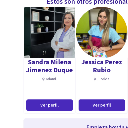
Estos son otros profesiona
Sandra Milena
Jessica Perez
Jimenez Duque
Rubio
Miami
Florida
Ver perfil
Ver perfil
Empieza hoy tu v