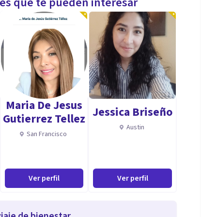
les que te pueden interesar
Maria De Jesus
Jessica Briseño
Gutierrez Tellez
Austin
San Francisco
Ver perfil
Ver perfil
iaje de bienestar