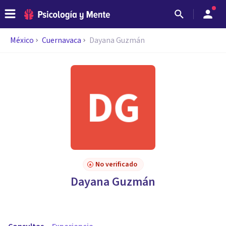
México
Cuernavaca
Dayana Guzmán
No verificado
Dayana Guzmán