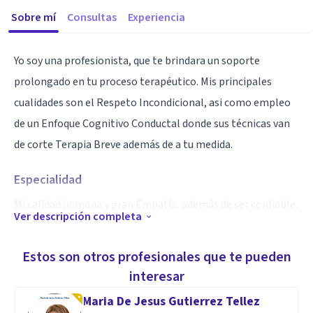
Sobre mí
Consultas
Experiencia
Yo soy una profesionista, que te brindara un soporte
prolongado en tu proceso terapéutico. Mis principales
cualidades son el Respeto Incondicional, asi como empleo
de un Enfoque Cognitivo Conductal donde sus técnicas van
de corte Terapia Breve además de a tu medida.
Especialidad
Mi calidad humana y gran Empatía, además de ser confiable.
Ver descripción completa
Aptitudes
Estos son otros profesionales que te pueden
Mi acentuación es mayormente clínica y cuento con la
interesar
capacidad de trabajar con casos de ideación suicida. Ya que
Maria De Jesus Gutierrez Tellez
labore en una clínica psiquiátrica, en donde mi atención se