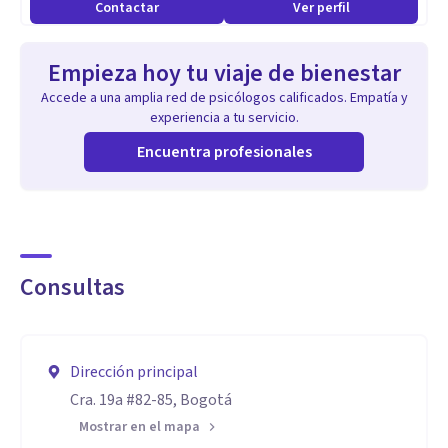
Contactar
Ver perfil
enfermedad médica, bajo estado de ánimo debido a la vejez,
baja autoestima, dificultad para tomar decisiones o
Empieza hoy tu viaje de bienestar
solucionar problemas y problemas de sueño); problemas de
Accede a una amplia red de psicólogos calificados. Empatía y
ansiedad y asociados al estrés (ansiedad generalizada,
experiencia a tu servicio.
ataques de pánico o crisis de angustia, agorafobia,
Encuentra profesionales
trastorno obsesivo compulsivo, fobia social, trastorno de
estrés postraumático, estrés agudo y miedos); y, problemas
de alimentación e insatisfacción de la imagen corporal.
Consultas
Dirección principal
Cra. 19a #82-85, Bogotá
Mostrar en el mapa