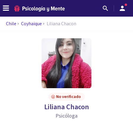
Chile
Coyhaique
Liliana Chacon
No verificado
Liliana Chacon
Psicóloga