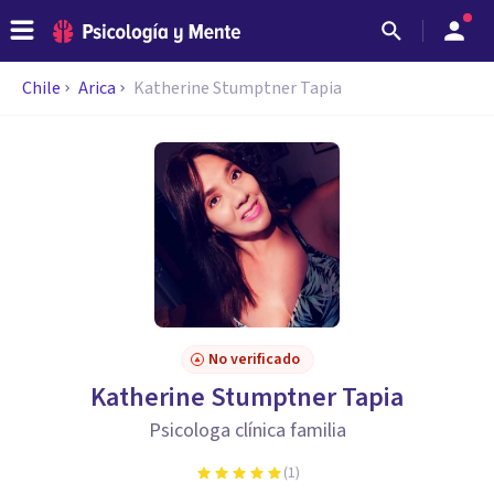
Chile
Arica
Katherine Stumptner Tapia
No verificado
Katherine Stumptner Tapia
Psicologa clínica familia
(
1
)