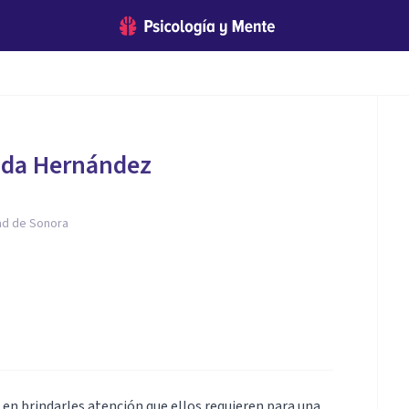
ada Hernández
ad de Sonora
 en brindarles atención que ellos requieren para una