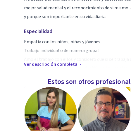
mejor salud mental y el reconocimiento de si mismo, a
y porque son importante en su vida diaria.
Especialidad
Empatía con los niños, niñas y jóvenes
Trabajo individual o de manera grupal
Amo el trabajo con ellos y considero que si se traba
Ver descripción completa
autoestima, emociones en su identificación y control de
una vida adulta con más cosas a trabajar.
Estos son otros profesiona
Aptitudes
Trabajo en la identificación y tratamiento en probl
afectan su vida; para poder tener una mejor aceptación
contexto