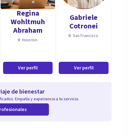
Regina
Gabriele
Wohltmuh
Cotronei
Abraham
San Francisco
Houston
Ver perfil
Ver perfil
iaje de bienestar
icados. Empatía y experiencia a tu servicio.
rofesionales