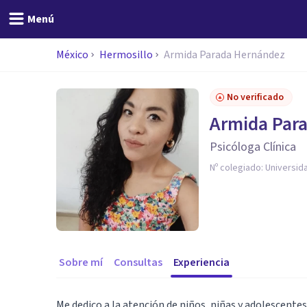
Menú
México
Hermosillo
Armida Parada Hernández
No verificado
Armida Par
Psicóloga Clínica
Nº colegiado:
Universid
Sobre mí
Consultas
Experiencia
Me dedico a la atención de niños, niñas y adolescentes