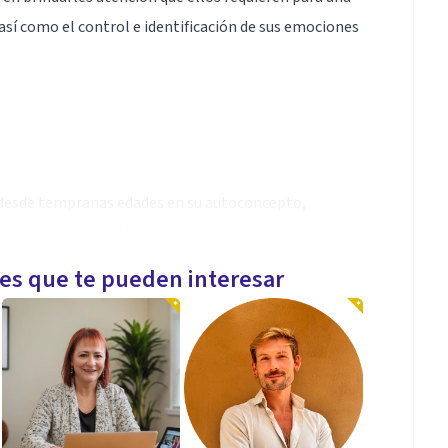
sí como el control e identificación de sus emociones
ja desde tempranas edades en su autoconcepto,
 ellas será más fácil su historia de vida, y no llegar a
les que te pueden interesar
emas escolares, así como problemas emocionales y que
 de ellos mismos su vida y su relación con su