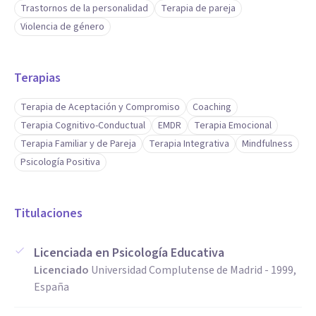
Trastornos de la personalidad
Terapia de pareja
objetivos concretos, pero a la vez con un enfoque global e
Violencia de género
integrador. La terapia parte del Mindfulness, de la tendencia
Slowlife y de la Psicología Positiva, que nos dan un gran
Terapias
aporte de serenidad, esperanza, honestidad y veracidad. La
formación permanente en los mejores centros, de mayor
Terapia de Aceptación y Compromiso
Coaching
prestigio y la experiencia de más de 20 años comprobando
Terapia Cognitivo-Conductual
EMDR
Terapia Emocional
Terapia Familiar y de Pareja
Terapia Integrativa
Mindfulness
que el enfoque basado en el Mindfulness, la tendencia
Psicología Positiva
Slowlife, y la Psicología Positiva aportan una diferencia
única, consiguen un cambio efectivo y renovador.
Titulaciones
Licenciada en Psicología Educativa
Licenciado
Universidad Complutense de Madrid - 1999,
España