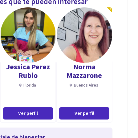
les que te pueden interesar
Jessica Perez
Norma
Rubio
Mazzarone
Florida
Buenos Aires
Ver perfil
Ver perfil
iaje de bienestar