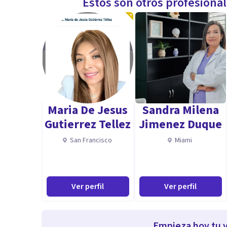
Estos son otros profesiona
Maria De Jesus
Sandra Milena
Gutierrez Tellez
Jimenez Duque
San Francisco
Miami
Ver perfil
Ver perfil
Empieza hoy tu v