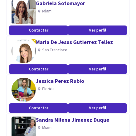
Gabriela Sotomayor
en el área forense.
Miami
Confección de informes periciales y posterior ratificación en
Contactar
Ver perfil
juicio.
Maria De Jesus Gutierrez Tellez
Aptitudes
San Francisco
Valoración psicológica periciales en casos; penales, civiles,
de familia y laborales.
Contactar
Ver perfil
Jessica Perez Rubio
Asesoramiento psicojurídico.
Florida
Contactar
Ver perfil
Sandra Milena Jimenez Duque
Miami