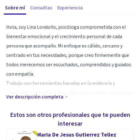
Sobre mí
Consultas
Experiencia
Hola, soy Lina Londoño, psicóloga comprometida con el
bienestar emocional y el crecimiento personal de cada
persona que acompaño. Mi enfoque es cálido, cercano y
centrado en tus necesidades, porque creo firmemente que
todos merecemos ser escuchados, comprendidos y guiados
con empatía.
Trabajo con herramientas basadas en la evidencia y
adaptadas a cada etapa de la vida, para ayudarte a enfrentar
Ver descripción completa
desafíos, fortalecer tu autoestima y construir relaciones
más sanas. Estoy aquí para acompañarte en tu proceso, con
Estos son otros profesionales que te pueden
respeto, confianza y sin juicios.
interesar
Te invito a dar el primer paso hacia una vida con mayor
Maria De Jesus Gutierrez Tellez
equilibrio y bienestar.