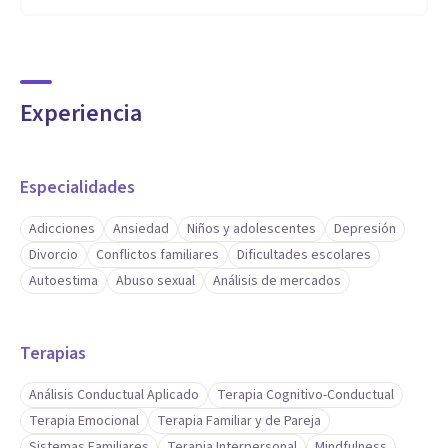
sanos y conscientes.
Aptitudes
Experiencia
Coach en Riesgos - Niños / Adolescencia y familia.
Especialidades
Adicciones
Ansiedad
Niños y adolescentes
Depresión
Divorcio
Conflictos familiares
Dificultades escolares
Autoestima
Abuso sexual
Análisis de mercados
Terapias
Análisis Conductual Aplicado
Terapia Cognitivo-Conductual
Terapia Emocional
Terapia Familiar y de Pareja
Sistemas Familiares
Terapia Interpersonal
Mindfulness