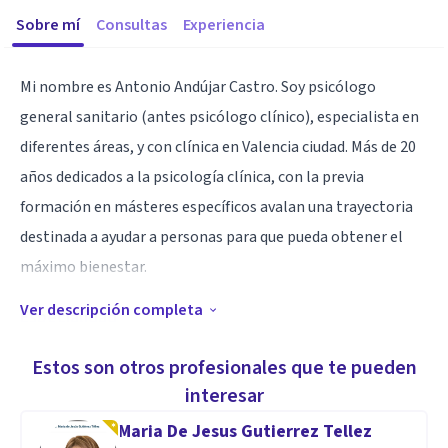
Sobre mí
Consultas
Experiencia
Mi nombre es Antonio Andújar Castro. Soy psicólogo
general sanitario (antes psicólogo clínico), especialista en
diferentes áreas, y con clínica en Valencia ciudad. Más de 20
años dedicados a la psicología clínica, con la previa
formación en másteres específicos avalan una trayectoria
destinada a ayudar a personas para que pueda obtener el
máximo bienestar.
Ver descripción completa
Especialidad
Destacaría en mi profesión la voluntad propia o vocación de
Estos son otros profesionales que te pueden
ayudar a las personas con problemas que necesitan ayuda y
interesar
asesoramiento para mayor bienestar y calidad de vida.
Maria De Jesus Gutierrez Tellez
El hecho de ser, paralelamente, formador de futuros