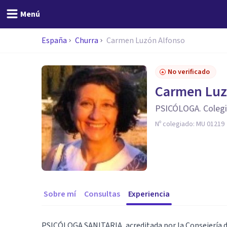
Menú
España
Churra
Carmen Luzón Alfonso
No verificado
Carmen Luz
PSICÓLOGA. Coleg
Nº colegiado:
MU 01219
Sobre mí
Consultas
Experiencia
PSICÓLOGA SANITARIA, acreditada por la Consejería de 