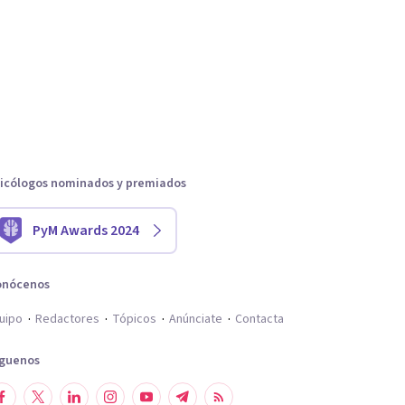
icólogos nominados y premiados
PyM Awards 2024
onócenos
uipo
Redactores
Tópicos
Anúnciate
Contacta
íguenos