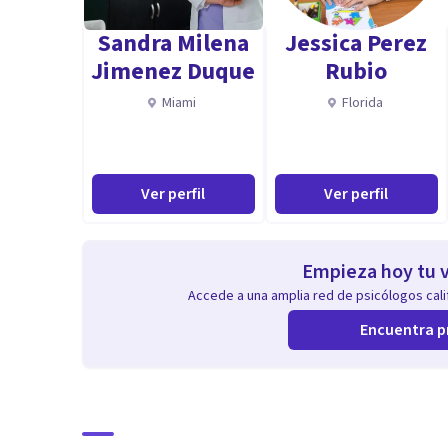
Sandra Milena
Jessica Perez
Directora de LUZ ' ON Centro de Psicología.
Jimenez Duque
Rubio
Miami
Florida
Ver perfil
Ver perfil
Empieza hoy tu v
Accede a una amplia red de psicólogos calif
Encuentra p