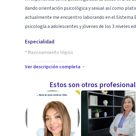
dando orientación psicológica y sexual así como platic
actualmente me encuentro laborando en el Sistema Edu
psicología a adolescentes y jóvenes de los 3 niveles ed
Especialidad
* Razonamiento lógico
* Capacidad analítica
Ver descripción completa
* Capacidad de observación
Estos son otros profesiona
Aptitudes
Mi especialidad es la terapia cognitivo conductual ap
varios cursos entre los cuales destacan, un diplomad
y un curso taller sobre Violencia de Género, y actual
Terapias contextuales y Terapia de aceptacion y com