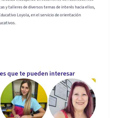
as y talleres de diversos temas de interés hacia ellos,
cativo Loyola, en el servicio de orientación
ucativos.
les que te pueden interesar
licada a niños, adolescentes y jóvenes. He tomado
o en Terapia Cognitivo Conductual por parte del IMPCC
mente me encuentro en un curso intensivo sobre
promiso por parte de ITECOC