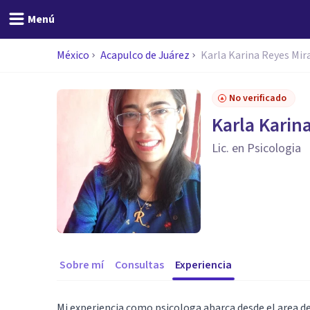
Menú
México
Acapulco de Juárez
Karla Karina Reyes Mir
No verificado
Karla Karin
Lic. en Psicologia
Sobre mí
Consultas
Experiencia
Mi experiencia como psicologa abarca desde el area d