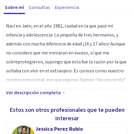
Sobre mí
Consultas
Experiencia
Nací en Jaén, en el año 1982, ciudad en la que pasé mi
infancia y adolescencia. La pequeña de tres hermanos, y
además con mucha diferencia de edad ¡14 y 17 años! Aunque
no considero que me mimaran en exceso, sí que me
sobreprotegieron, supongo que esta fue la razón por la que
soñaba con vivir en el extranjero. Es curioso como nuestro
cerebro emocional, ese que algunos llaman “inconsciente”
nos guía hacia la evolución. Yo necesitaba, aunque entonces
Ver descripción completa
no lo supiera, separarme de la seguridad y protección de mi
familia para construir mi identidad. Así que cuando en
Estos son otros profesionales que te pueden
segundo de carrera, con 20 años, se me presentó la
interesar
oportunidad de irme de Erasmus a Toulouse ¡la cogí! Fueron
Jessica Perez Rubio
2 años maravillosos, en los a pesar de mi timidez, aprendí a