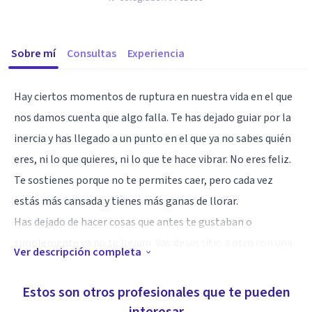
Sobre mí
Consultas
Experiencia
Hay ciertos momentos de ruptura en nuestra vida en el que
nos damos cuenta que algo falla. Te has dejado guiar por la
inercia y has llegado a un punto en el que ya no sabes quién
eres, ni lo que quieres, ni lo que te hace vibrar. No eres feliz.
Te sostienes porque no te permites caer, pero cada vez
estás más cansada y tienes más ganas de llorar.
Has dejado de hacer cosas que antes te gustaban o
simplemente ya no te llenan. Vas de un sitio a otro con una
Ver descripción completa
máscara de todo está bien pero en el fondo sientes una
gran tristeza.
Estos son otros profesionales que te pueden
Discutes con tu pareja por todo, pero sabes que muchas