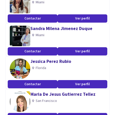
Miami
Aptitudes
Contactar
Ver perfil
Empleabilidad, Psicología Organizacional, Psicología
Sandra Milena Jimenez Duque
Social y Mentoring.
Miami
Contactar
Ver perfil
Jessica Perez Rubio
Florida
Contactar
Ver perfil
Maria De Jesus Gutierrez Tellez
San Francisco