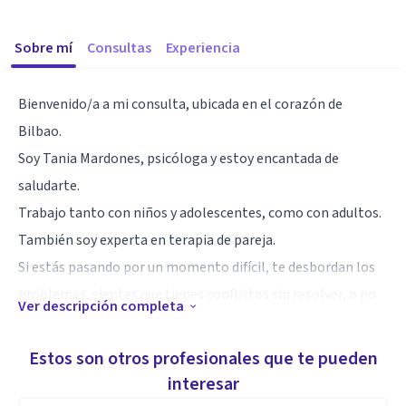
Sobre mí
Consultas
Experiencia
Bienvenido/a a mi consulta, ubicada en el corazón de
Bilbao.
Soy Tania Mardones, psicóloga y estoy encantada de
saludarte.
Trabajo tanto con niños y adolescentes, como con adultos.
También soy experta en terapia de pareja.
Si estás pasando por un momento difícil, te desbordan los
problemas, sientes que tienes conflictos sin resolver, o no
Ver descripción completa
logras gestionar tus emociones, es el momento de
comenzar una psicoterapia.
Estos son otros profesionales que te pueden
Éste será un espacio sin crítica, donde trabajaremos para
interesar
que adquieras los recursos suficientes que te permitan vivir