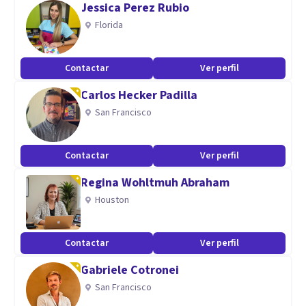
Jessica Perez Rubio
de manera más saludable. Conocer nuestras dificultades y
Florida
aprender a manejarlas nos hace sentir mejor.
Ponte en contacto conmigo sin compromiso y te
Contactar
Ver perfil
acompañaré en este proceso.
Carlos Hecker Padilla
¡Un afectuoso saludo!
San Francisco
Especialidad
Contactar
Ver perfil
Mi orientación es integradora, aplicando todos mis
conocimientos y experiencia, y tratando siempre de
Regina Wohltmuh Abraham
adaptarme a las necesidades y dificultades individuales de
Houston
cada persona. Puedes conocer mejor mi manera de trabajar
en el apartado del blog o en mi página de Instagram:
Contactar
Ver perfil
Gabriele Cotronei
¡Gracias!
San Francisco