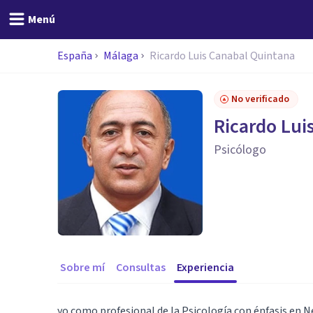
Menú
España
Málaga
Ricardo Luis Canabal Quintana
No verificado
Ricardo Lui
Psicólogo
Sobre mí
Consultas
Experiencia
yo como profesional de la Psicología con énfasis en 