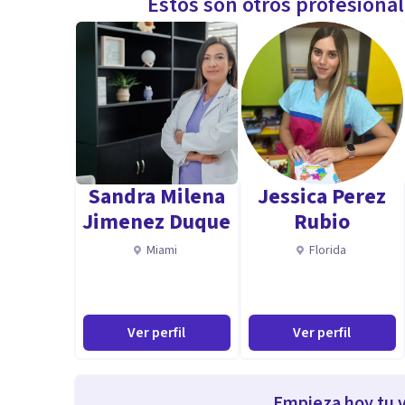
Estos son otros profesiona
Sandra Milena
Jessica Perez
Jimenez Duque
Rubio
Miami
Florida
Ver perfil
Ver perfil
Empieza hoy tu v