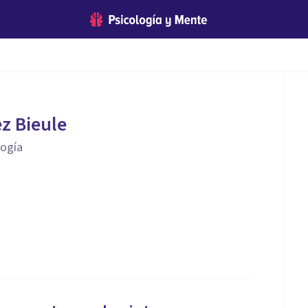
z Bieule
logía