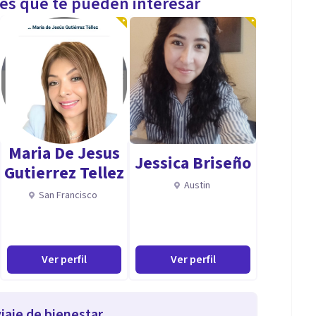
les que te pueden interesar
Maria De Jesus
Jessica Briseño
Gutierrez Tellez
Austin
San Francisco
Ver perfil
Ver perfil
iaje de bienestar