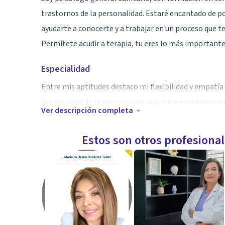
trastornos de la personalidad. Estaré encantado de 
ayudarte a conocerte y a trabajar en un proceso que 
Permítete acudir a terapia, tu eres lo más importante
Especialidad
Entre mis aptitudes destaco mi flexibilidad y empat
la necesidad de la persona con la que me encuentro 
Ver descripción completa
Aptitudes
Estos son otros profesiona
Especialista en orientación psicológica e intervención
derechos de menores en situación de riesgo, abordand
muchísimo malestar, así como con sus familias o adult
encontraban expuestos.
En relación, soy experto en intervención infanto-juveni
Autónoma de Madrid. Además, dispongo de formación 