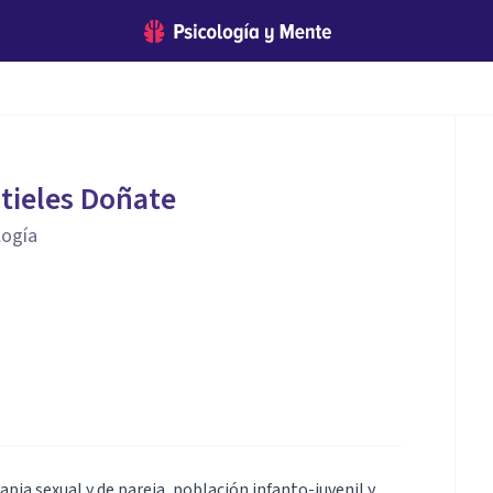
itieles Doñate
logía
pia sexual y de pareja, población infanto-juvenil y