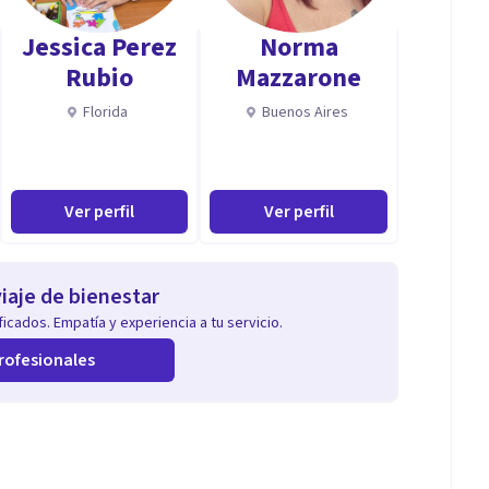
y online
Jessica Perez
Norma
Rubio
Mazzarone
Florida
Buenos Aires
Ver perfil
Ver perfil
iaje de bienestar
icados. Empatía y experiencia a tu servicio.
rofesionales