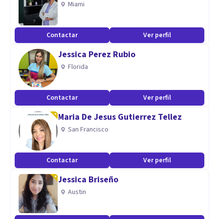
Miami
Aptitudes
Contactar
Ver perfil
Psicóloga clínica , Educativa . Diplomado en primeros
Jessica Perez Rubio
auxilios Psicólogicos.
Florida
Contactar
Ver perfil
Maria De Jesus Gutierrez Tellez
San Francisco
Contactar
Ver perfil
Jessica Briseño
Austin