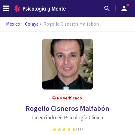
México
Celaya
Rogelio Cisneros Malfabón
No verificado
Rogelio Cisneros Malfabón
Licenciado en Psicología Clinica
(
11
)