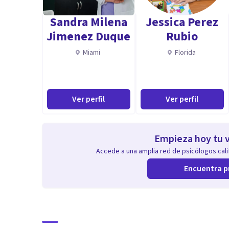
diferentes procesos que afecten el normal funcionam
Sandra Milena
Jessica Perez
ictus, tumores o infecciones cerebrales, enfermedade
Jimenez Duque
Rubio
neurodesarrollo, trastornos del aprendizaje, epilepsia
Miami
Florida
Ver perfil
Ver perfil
Empieza hoy tu v
Accede a una amplia red de psicólogos calif
Encuentra p