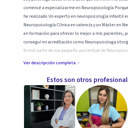
comencé a especializarme en Neuropsicología Porque 
he realizado Un experto en neuropsicología infantil e
Neuropsicología Clínica en valencia y un Máster en N
en formación para ofrecer lo mejor a mis pacientes, p
conseguí mi acreditación como Neuropsicologa otorgad
formó parte de ese pequeño porcentaje de Neuropsico
Ver descripción completa
Especialidad
No paro de formarme y de aprender buscando los mejo
Estos son otros profesiona
Busco lo mejor para mis pacientes basándome en la evi
Aptitudes
Soy psicóloga sanitaria especializada en Neuropsicolo
de encuentro entre la psicología y la neurología . Un
tratamiento de aquellos problemas cognitivos, condu