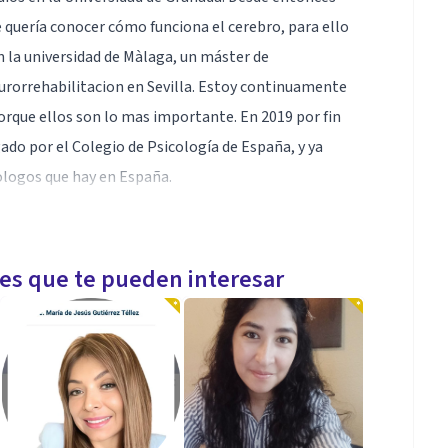
quería conocer cómo funciona el cerebro, para ello
n la universidad de Màlaga, un máster de
eurorrehabilitacion en Sevilla. Estoy continuamente
orque ellos son lo mas importante. En 2019 por fin
o por el Colegio de Psicología de España, y ya
logos que hay en España.
res profesionales que me guíen en ese aprendizaje.
les que te pueden interesar
dencia científica.
gía Clínica. La Neuropsicología constituye un punto
 Neuropsicologo se ocupa entonces del diagnóstico y el
ctuales y emocionales que pueden ser resultado de