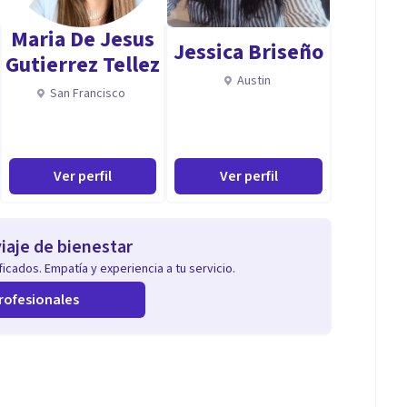
iento cerebral. Tales como demencias, traumatismos,
Maria De Jesus
s neurodegenerativas, trastornos del
Jessica Briseño
Gutierrez Tellez
s, etc
Austin
San Francisco
Ver perfil
Ver perfil
iaje de bienestar
icados. Empatía y experiencia a tu servicio.
rofesionales