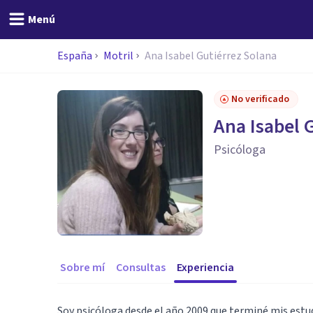
Menú
España
Motril
Ana Isabel Gutiérrez Solana
No verificado
Ana Isabel 
Psicóloga
Sobre mí
Consultas
Experiencia
Soy psicóloga desde el año 2009 que terminé mis estu