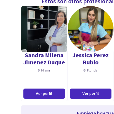
Estos son otros profesiona
Sandra Milena
Jessica Perez
Jimenez Duque
Rubio
Miami
Florida
Ver perfil
Ver perfil
Empieza hoy tu v