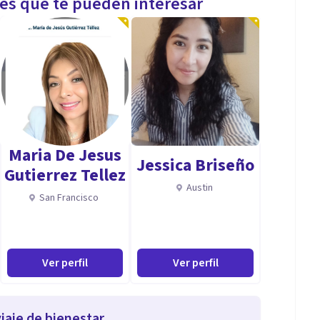
les que te pueden interesar
Maria De Jesus
Jessica Briseño
Gutierrez Tellez
Austin
San Francisco
Ver perfil
Ver perfil
iaje de bienestar