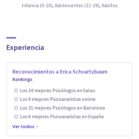
mismo/a y con el mundo externo, buscando un mayor
Infancia (0-10), Adolescentes (11-19), Adultos
bienestar.
Especialidad
Actualmente sigo formándome mediante cursos,
Experiencia
especializaciones, supervisiones etc. porque considero que
es lo que hace posible una intervención profesional seria y
responsable.
Reconocimientos a
Erica Schvartzbaum
Rankings
Mi experiencia profesional se ha desarrollado en el campo
Los 14 mejores Psicólogos en Salou
Infantil , Juvenil, familia y adopción, y adultos, tanto desde
Los 9 mejores Psicoanalistas online
el ámbito clínico, como desde el de promoción de la salud.
Los 31 mejores Psicólogos en Barcelona
Los 6 mejores Psicoanalistas en España
Considero que es posible también, utilizar el arte como una
Ver todos
vía de expresión y autoconocimiento, independientemente