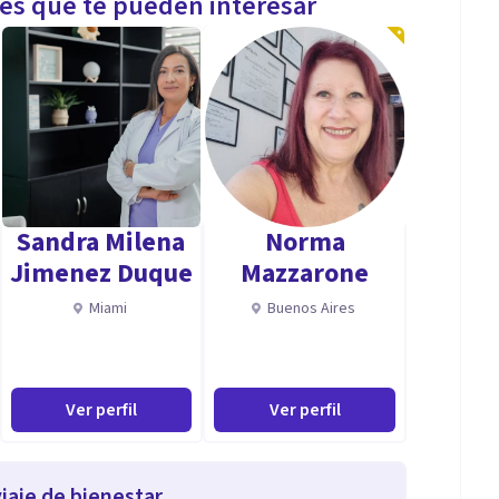
les que te pueden interesar
Sandra Milena
Norma
Jimenez Duque
Mazzarone
Miami
Buenos Aires
Ver perfil
Ver perfil
iaje de bienestar