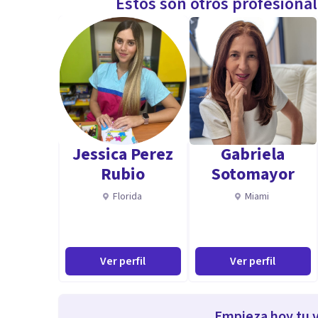
Estos son otros profesiona
Jessica Perez
Gabriela
Rubio
Sotomayor
Florida
Miami
Ver perfil
Ver perfil
Empieza hoy tu v