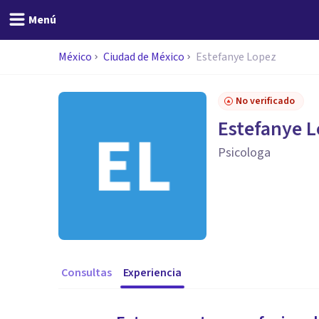
Menú
México
Ciudad de México
Estefanye Lopez
No verificado
Estefanye 
Psicologa
Consultas
Experiencia