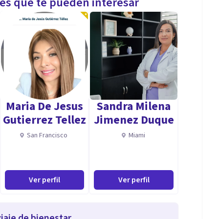
les que te pueden interesar
Maria De Jesus
Sandra Milena
Gutierrez Tellez
Jimenez Duque
San Francisco
Miami
Ver perfil
Ver perfil
iaje de bienestar