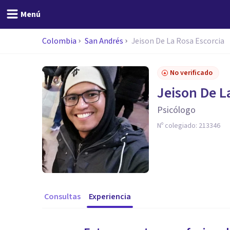
Menú
Colombia
San Andrés
Jeison De La Rosa Escorcia
No verificado
Jeison De L
Psicólogo
Nº colegiado:
213346
Consultas
Experiencia