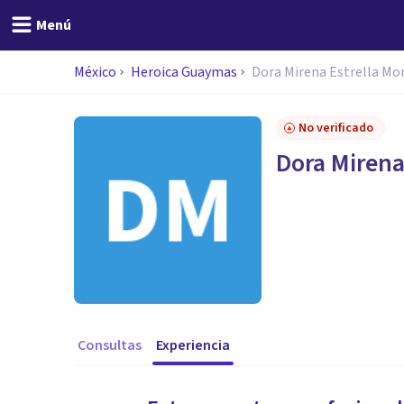
Menú
México
Heroica Guaymas
Dora Mirena Estrella Mo
No verificado
Dora Mirena
Consultas
Experiencia