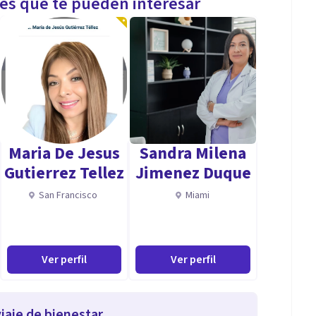
les que te pueden interesar
Maria De Jesus
Sandra Milena
Gutierrez Tellez
Jimenez Duque
San Francisco
Miami
Ver perfil
Ver perfil
iaje de bienestar