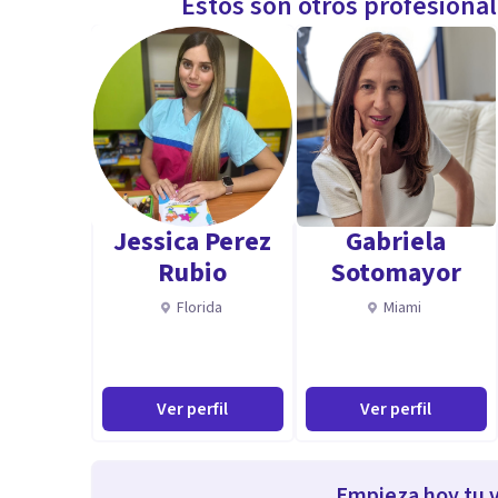
Estos son otros profesiona
Jessica Perez
Gabriela
Rubio
Sotomayor
Florida
Miami
Ver perfil
Ver perfil
Empieza hoy tu v