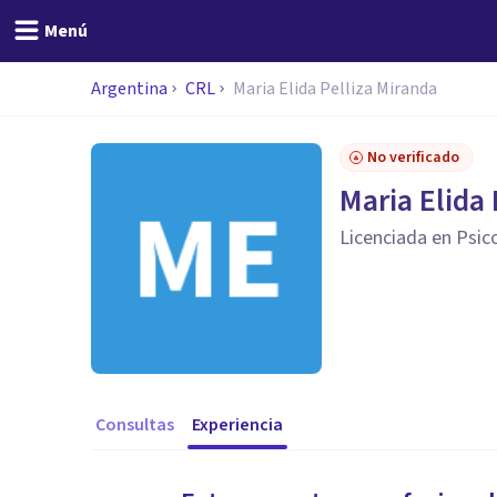
Menú
Argentina
CRL
Maria Elida Pelliza Miranda
No verificado
Maria Elida 
Licenciada en Psic
Consultas
Experiencia