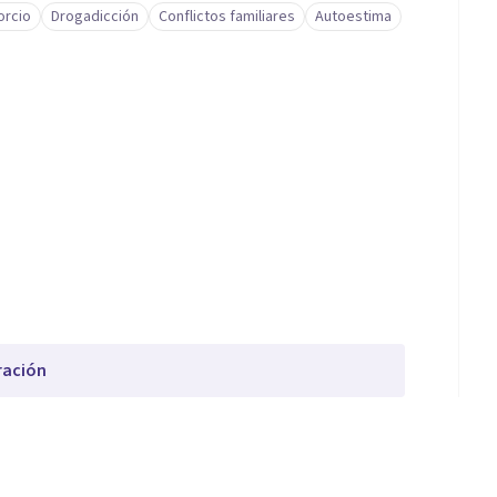
orcio
Drogadicción
Conflictos familiares
Autoestima
ración