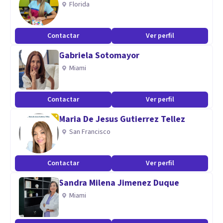
Florida
-Evaluación Neuropsicológica en niños. Online. 2019.
Contactar
Ver perfil
-Evaluación Neuropsicológica en adultos. Online. 2019.
Gabriela Sotomayor
Miami
-Diplomada en Atención y Tratamiento del Consumo
Problemático, Adicciones. Universidad de la Cuenca del
Contactar
Ver perfil
Plata. 2017.
Maria De Jesus Gutierrez Tellez
San Francisco
-Las Psicosis bajo transferencia: autismo. Instituto Oscar
Massotta. 2017.
Contactar
Ver perfil
Aptitudes
Sandra Milena Jimenez Duque
Psicoanálisis. Atención a niños adolescentes y adultos.
Miami
Atención a pacientes con cáncer. Psiooncología