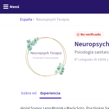
Menú
España
Neuropsych Terapia
No verificado
Neuropsych
Psicología sanitari
Nº colegiado:
M-34038 y
Sobre mí
Experiencia
¡Hola! Somos Lena Wolnik y María Soto, Psicólogas San