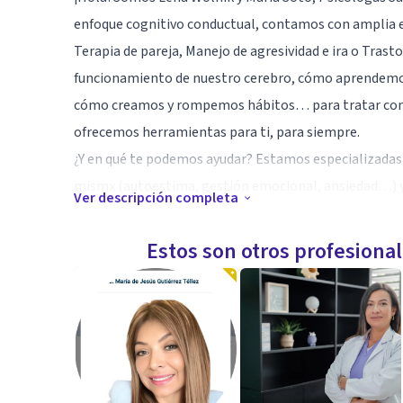
enfoque cognitivo conductual, contamos con amplia ex
Terapia de pareja, Manejo de agresividad e ira o Trast
funcionamiento de nuestro cerebro, cómo aprendemo
cómo creamos y rompemos hábitos… para tratar con es
ofrecemos herramientas para ti, para siempre.
¿Y en qué te podemos ayudar? Estamos especializadas e
mismx (autoestima, gestión emocional, ansiedad…) y
Ver descripción completa
desde búsqueda de pareja adecuada, dependencia emoc
ruptura o Terapia de pareja.
Estos son otros profesiona
Disponemos de un primer contacto telefónico gratuit
contarnos qué te ha llevado a buscar apoyo y ver si t
para encontrar esa paz mental y física que estás bu
contigo :)
Especialidad