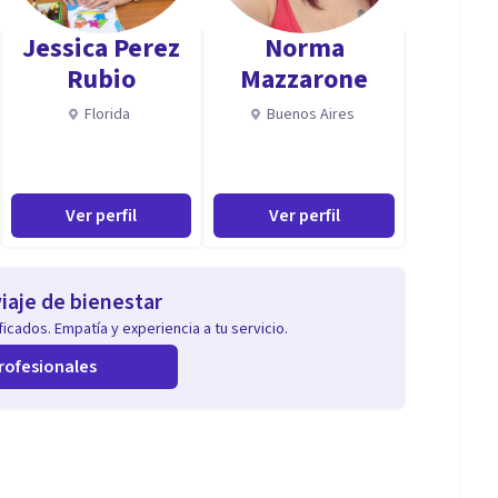
uy importante para nosotras mantenernos
Jessica Perez
Norma
nos profesionalmente de forma continua para poder
Rubio
Mazzarone
a sinceridad.
Florida
Buenos Aires
Ver perfil
Ver perfil
iaje de bienestar
icados. Empatía y experiencia a tu servicio.
rofesionales