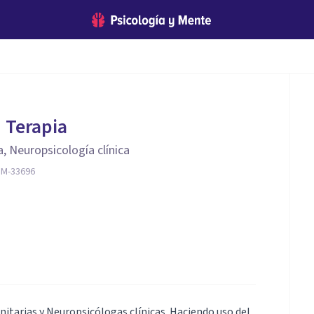
 Terapia
a, Neuropsicología clínica
 M-33696
itarias y Neuropsicólogas clínicas. Haciendo uso del