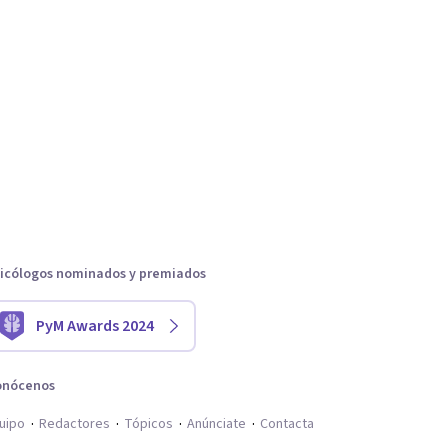
icólogos nominados y premiados
PyM Awards 2024
onócenos
uipo
Redactores
Tópicos
Anúnciate
Contacta