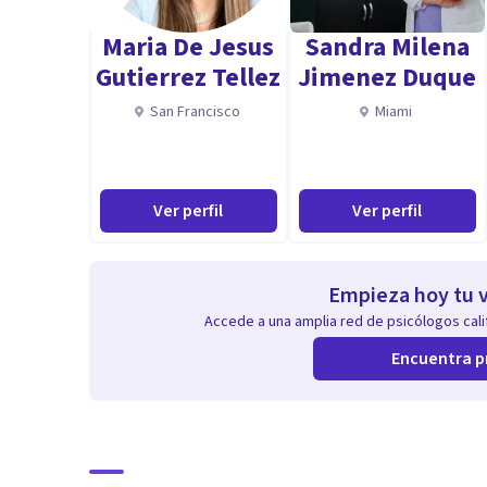
Además de la experiencia con la que contamos, es m
Maria De Jesus
Sandra Milena
actualizadas y formadas. Disfrutamos desarrollándo
Gutierrez Tellez
Jimenez Duque
ofreceros el mejor de los apoyos desde la seguridad y l
San Francisco
Miami
Ver perfil
Ver perfil
Empieza hoy tu v
Accede a una amplia red de psicólogos calif
Encuentra p