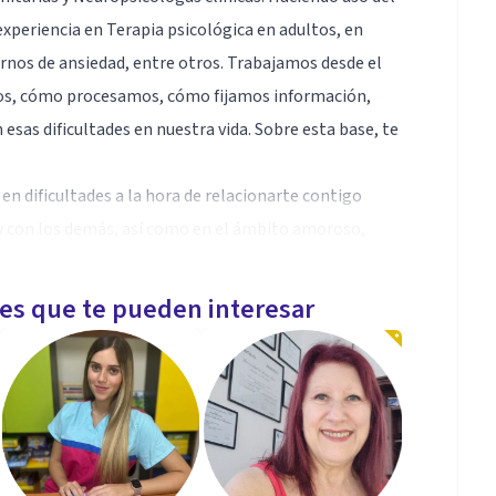
periencia en Terapia psicológica en adultos, en
ornos de ansiedad, entre otros. Trabajamos desde el
s, cómo procesamos, cómo fijamos información,
as dificultades en nuestra vida. Sobre esta base, te
n dificultades a la hora de relacionarte contigo
 con los demás, así como en el ámbito amoroso,
ional, gestión de problemas en pareja, duelo por
les que te pueden interesar
o, sin compromiso, en el que puedes conocernos,
e gustaría que fuera nuestro equipo quien te acompañe
scando. Nosotras estaremos encantadas de hablar